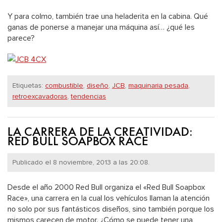
Y para colmo, también trae una heladerita en la cabina. Qué
ganas de ponerse a manejar una máquina así… ¿qué les
parece?
Etiquetas:
combustible
,
diseño
,
JCB
,
maquinaria pesada
,
retroexcavadoras
,
tendencias
LA CARRERA DE LA CREATIVIDAD:
RED BULL SOAPBOX RACE
Publicado el 8 noviembre, 2013 a las 20:08.
Desde el año 2000 Red Bull organiza el «Red Bull Soapbox
Race», una carrera en la cual los vehículos llaman la atención
no solo por sus fantásticos diseños, sino también porque los
mismos carecen de motor. ¿Cómo se puede tener una