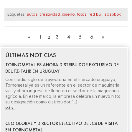
Etiquetas:
autos
,
creatividad
,
diseño
,
fotos
,
red bull
,
soapbox
«
1
3
4
5
6
»
2
ÚLTIMAS NOTICIAS
TORNOMETAL ES AHORA DISTRIBUIDOR EXCLUSIVO DE
DEUTZ-FAHR EN URUGUAY
Con medio siglo de trayectoria en el mercado uruguayo,
Tornometal ya es un referente en el sector de maquinaria
vial, y ahora ingresa de lleno en el sector de la maquinaria
agrícola. En este marco, la empresa celebra un nuevo hito:
su designación como distribuidor […]
MÁS...
CEO GLOBAL Y DIRECTOR EJECUTIVO DE JCB DE VISITA
EN TORNOMETAL