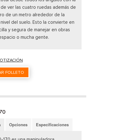
de ver las cuatro ruedas además de
ro de un metro alrededor de la
nivel del suelo. Esto la convierte en
cilla y segura de manejar en obras
espacio o mucha gente.
COTIZACIÓN
R FOLLETO
70
n
Opciones
Especificaciones
0-170 es una manipuladora