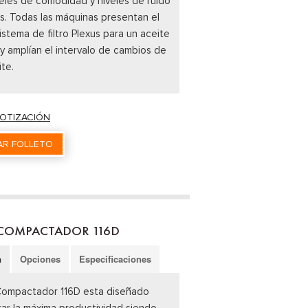
eles de comodidad y niveles de ruido
s. Todas las máquinas presentan el
istema de filtro Plexus para un aceite
 y amplían el intervalo de cambios de
ite.
COTIZACIÓN
R FOLLETO
 COMPACTADOR 116D
n
Opciones
Especificaciones
 Compactador 116D esta diseñado
ar la máxima productividad siendo