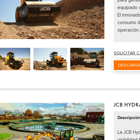
equipado c
El innovad
consumo d
operación.
SOLICITAR 
DESCARGA
JCB HYDR
Descripció
La JCB Hyd
visibilidad