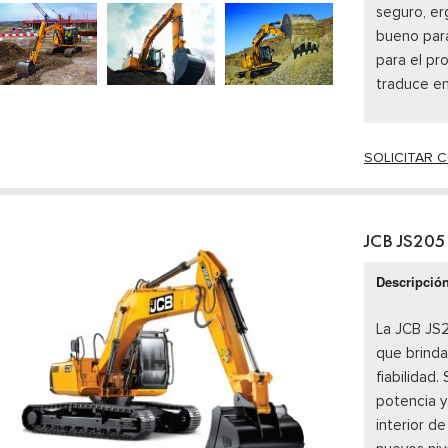
seguro, erg
bueno para
para el pro
traduce en
SOLICITAR 
JCB JS205
Descripció
La JCB JS
que brinda
fiabilidad.
potencia y
interior d