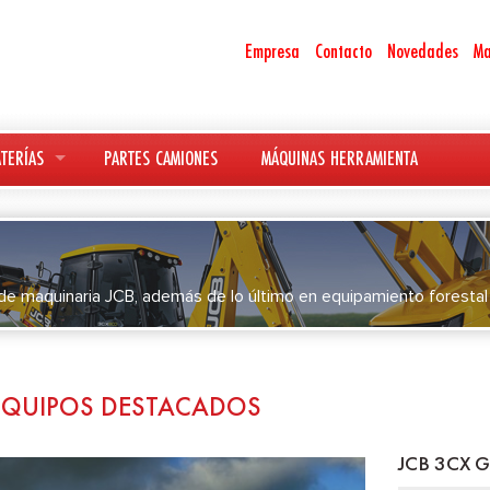
Empresa
Contacto
Novedades
Ma
TERÍAS
PARTES CAMIONES
MÁQUINAS HERRAMIENTA
e maquinaria JCB, además de lo último en equipamiento forestal K
EQUIPOS DESTACADOS
JCB 3CX 