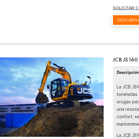
SOLICITAR 
DESCARGA
JCB JS160
Descripció
La JCB JS1
toneladas
orugas pe
una resiste
confort, s
mantenimi
La JCB JS1