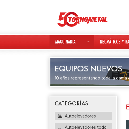
MAQUINARIA
NEUMÁTICOS Y BA
MAQUINARIA NUEVA
NEUMÁTICOS
EQUIPOS NUEVOS
MAQUINARIA USADA
BATERÍAS
10 años representando toda la gama d
DEUTZ-FAHR
AVANT
CATEGORÍAS
KESLA
Autoelevadores
Autoelevadores todo