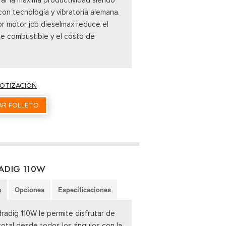
on tecnología y vibratoria alemana.
or motor jcb dieselmax reduce el
e combustible y el costo de
COTIZACIÓN
R FOLLETO
ADIG 110W
n
Opciones
Especificaciones
radig 110W le permite disfrutar de
 total desde todos los ángulos con la