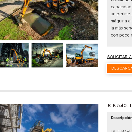
capacidad 
un perímet
máquina al 
la más sen
con poco 
SOLICITAR 
DESCARGA
JCB 540-1
Descripció
La JCB 54