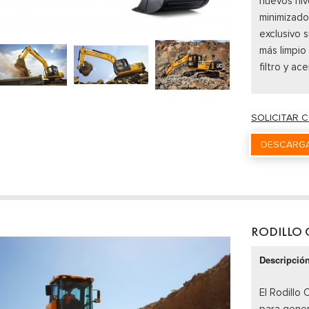
nuevos niv
minimizado
exclusivo s
más limpio
filtro y ace
SOLICITAR 
DESCARGA
RODILLO
Descripció
El Rodillo
para gener