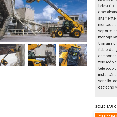
telescópic
gran alcan
altamente 
montada so
soporte de
montaje la
transmisió
fiable del
component
telescópic
telescópic
instantán
sencillo, 
estrecho y
SOLICITAR 
DESCARGA