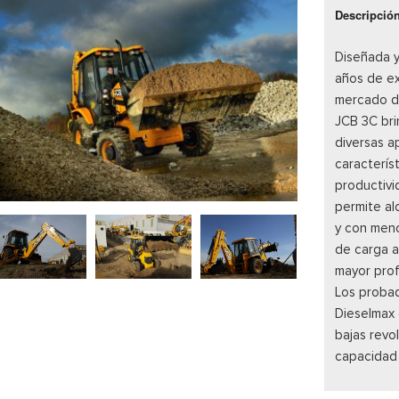
Descripció
Diseñada y
años de ex
mercado de
JCB 3C bri
diversas a
caracterís
productivi
permite al
y con meno
de carga a
mayor prof
Los proba
Dieselmax 
bajas revo
capacidad