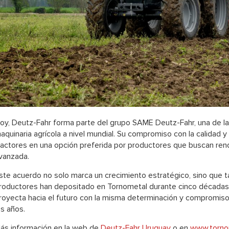
oy, Deutz-Fahr forma parte del grupo SAME Deutz-Fahr, una de la
aquinaria agrícola a nivel mundial. Su compromiso con la calidad y 
ractores en una opción preferida por productores que buscan rend
vanzada.
ste acuerdo no solo marca un crecimiento estratégico, sino que t
roductores han depositado en Tornometal durante cinco décadas
royecta hacia el futuro con la misma determinación y compromiso q
os años.
ás información en la web de
Deutz-Fahr Uruguay
o en
www.torno