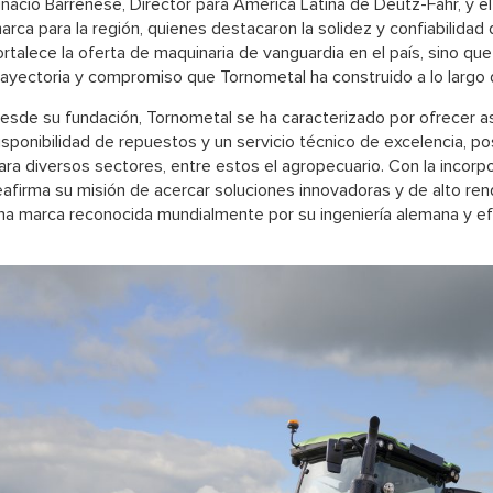
gnacio Barrenese, Director para América Latina de Deutz-Fahr, y e
arca para la región, quienes destacaron la solidez y confiabilidad
ortalece la oferta de maquinaria de vanguardia en el país, sino qu
rayectoria y compromiso que Tornometal ha construido a lo largo
esde su fundación, Tornometal se ha caracterizado por ofrecer a
isponibilidad de repuestos y un servicio técnico de excelencia, p
ara diversos sectores, entre estos el agropecuario. Con la incorp
eafirma su misión de acercar soluciones innovadoras y de alto ren
na marca reconocida mundialmente por su ingeniería alemana y efi