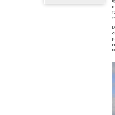
I
m
f
t
D
d
p
r
u