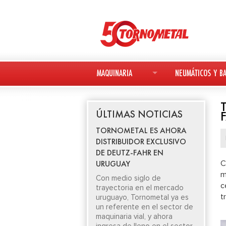
MAQUINARIA
NEUMÁTICOS Y BA
MAQUINARIA NUEVA
NEUMÁTICOS
ÚLTIMAS NOTICIAS
MAQUINARIA USADA
BATERÍAS
TORNOMETAL ES AHORA
DISTRIBUIDOR EXCLUSIVO
DEUTZ-FAHR
DE DEUTZ-FAHR EN
URUGUAY
C
AVANT
m
Con medio siglo de
c
trayectoria en el mercado
KESLA
t
uruguayo, Tornometal ya es
un referente en el sector de
maquinaria vial, y ahora