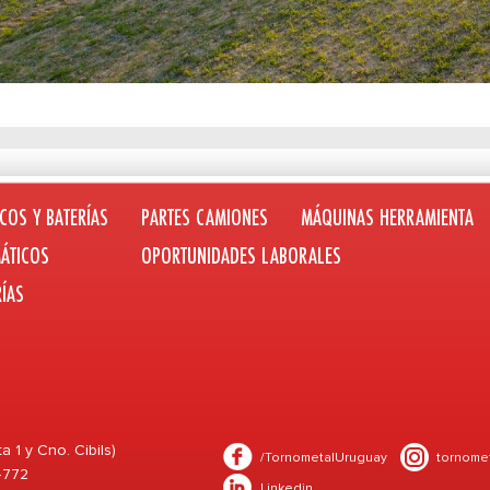
COS Y BATERÍAS
PARTES CAMIONES
MÁQUINAS HERRAMIENTA
ÁTICOS
OPORTUNIDADES LABORALES
RÍAS
1 y Cno. Cibils)
/TornometalUruguay
tornome
 4772
Linkedin