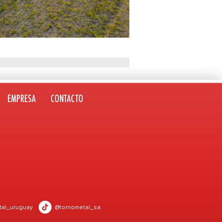
EMPRESA
CONTACTO
tal_uruguay
@tornometal_sa