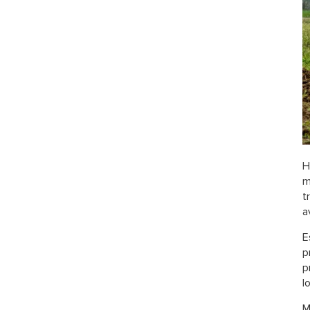
H
m
t
a
E
p
p
l
M