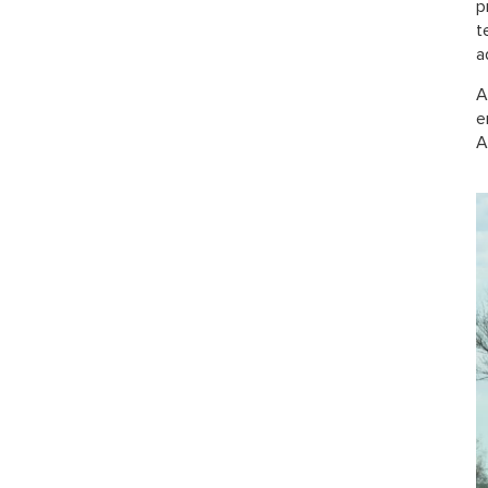
p
t
a
A
e
A