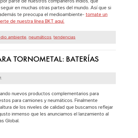
o por parte de nuestros compañeros indios, que
seguir en muchas otras partes del mundo. Así que si
-y además te preocupa el medioambiente-
tomate un
te de nuestra línea BKT aquí.
dio ambiente
,
neumáticos
,
tendencias
RA TORNOMETAL: BATERÍAS
1.
ando nuevos productos complementarios para
uestos para camiones y neumáticos. Finalmente
ltura de los niveles de calidad que buscamos reflejar
gusto inmenso que les anunciamos el lanzamiento al
s Global.