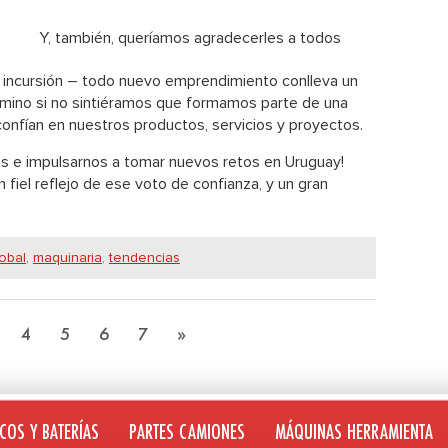
Y, también, queríamos agradecerles a todos
 incursión – todo nuevo emprendimiento conlleva un
 camino si no sintiéramos que formamos parte de una
onfían en nuestros productos, servicios y proyectos.
os e impulsarnos a tomar nuevos retos en Uruguay!
fiel reflejo de ese voto de confianza, y un gran
obal
,
maquinaria
,
tendencias
4
5
6
7
»
COS Y BATERÍAS
PARTES CAMIONES
MÁQUINAS HERRAMIENTA