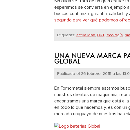
Sin duda se trata de un gran esfuerz
esperamos se convierta en ejemplo a 
buscás confianza, garantía, calidad 
segundo para ver qué podemos ofrecer
Etiquetas:
actualidad
,
BKT
,
ecología
,
me
UNA NUEVA MARCA PA
GLOBAL
Publicado el 26 febrero, 2015 a las 13:0
En Tornometal siempre estamos busc
nuestros clientes de maquinaria, rep
encontramos una marca que está a la a
en todo lo que hacemos y, es con un 
mercado uruguayo de nuestras batería