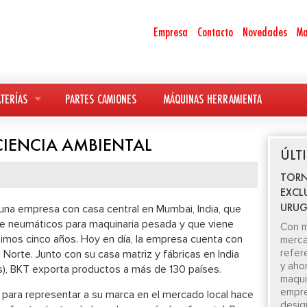
Empresa
Contacto
Novedades
Ma
TERÍAS
PARTES CAMIONES
MÁQUINAS HERRAMIENTA
CIENCIA AMBIENTAL
ÚLT
TORN
EXCL
URUG
s una empresa con casa central en Mumbai, India, que
e neumáticos para maquinaria pesada y que viene
Con m
timos cinco años. Hoy en día, la empresa cuenta con
merca
refer
l Norte. Junto con su casa matriz y fábricas en India
y aho
), BKT exporta productos a más de 130 países.
maquin
empre
 para representar a su marca en el mercado local hace
desig