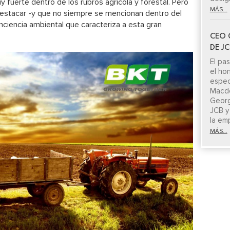
fuerte dentro de los rubros agrícola y forestal. Pero
MÁS...
estacar -y que no siempre se mencionan dentro del
ciencia ambiental que caracteriza a esta gran
CEO 
DE J
El pa
el ho
espe
Macdo
Georg
JCB y
la em
MÁS...