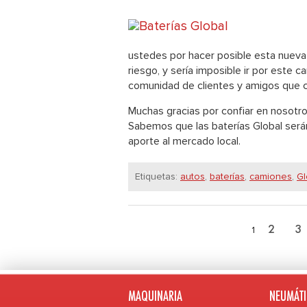
ustedes por hacer posible esta nueva
riesgo, y sería imposible ir por este
comunidad de clientes y amigos que c
Muchas gracias por confiar en nosotr
Sabemos que las baterías Global serán 
aporte al mercado local.
Etiquetas:
autos
,
baterías
,
camiones
,
Gl
2
3
1
MAQUINARIA
NEUMÁTI