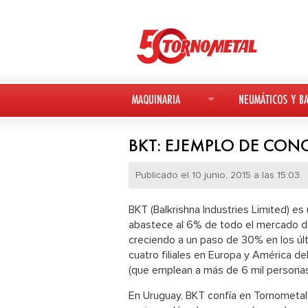
MAQUINARIA
NEUMÁTICOS Y BA
MAQUINARIA NUEVA
NEUMÁTICOS
BKT: EJEMPLO DE CON
MAQUINARIA USADA
BATERÍAS
Publicado el 10 junio, 2015 a las 15:03.
DEUTZ-FAHR
BKT (Balkrishna Industries Limited) e
abastece al 6% de todo el mercado d
AVANT
creciendo a un paso de 30% en los úl
cuatro filiales en Europa y América de
KESLA
(que emplean a más de 6 mil personas
En Uruguay, BKT confía en Tornometal