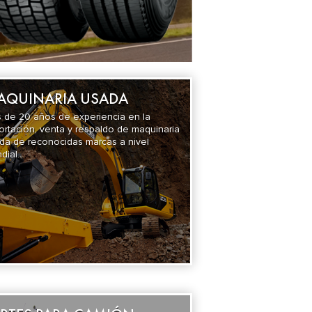
AQUINARIA USADA
 de 20 años de experiencia en la
ortación, venta y respaldo de maquinaria
da de reconocidas marcas a nivel
dial.