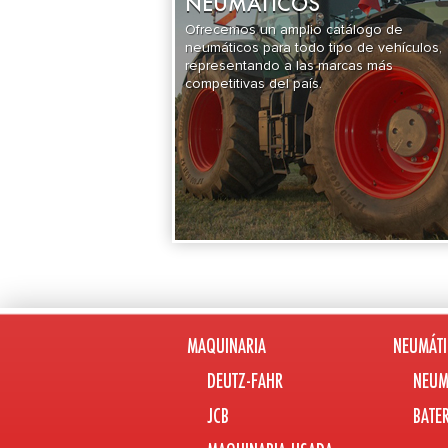
NEUMÁTICOS
Ofrecemos un amplio catálogo de
neumáticos para todo tipo de vehículos,
representando a las marcas más
competitivas del país.
MAQUINARIA
NEUMÁTI
DEUTZ-FAHR
NEUM
JCB
BATE