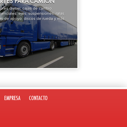
RTES PARA CAMIÓN
ores diesel, cajas de cambio,
erenciales, ejes, suspensiones, ralas,
as de apoyo, discos de rueda y más.
EMPRESA
CONTACTO