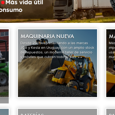
MAQUINARIA NUEVA
M
Desde 2005 representando a las marcas
Más
JCB y Kesla en Uruguay, con un amplio stock
imp
de repuestos, un moderno taller de servicio
usa
ás
y móviles que cubren todo el país.
mun
son