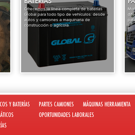
BATERÍAS
PA
Ofrecemos la línea completa de baterías
Mot
Global para todo tipo de vehículos: desde
dif
autos y camiones a maquinaria de
pat
construcción o agrícola.
COS Y BATERÍAS
PARTES CAMIONES
MÁQUINAS HERRAMIENTA
ÁTICOS
OPORTUNIDADES LABORALES
RÍAS