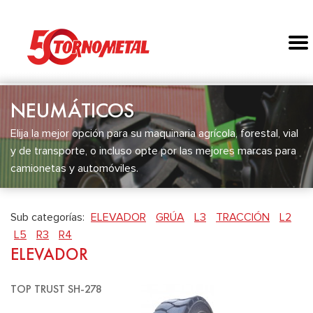
NEUMÁTICOS
Elija la mejor opción para su maquinaria agrícola, forestal, vial
y de transporte, o incluso opte por las mejores marcas para
camionetas y automóviles.
Sub categorías:
ELEVADOR
GRÚA
L3
TRACCIÓN
L2
L5
R3
R4
ELEVADOR
TOP TRUST SH-278