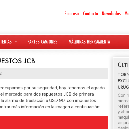
Empresa
Contacto
Novedades
Ma
TERÍAS
PARTES CAMIONES
MÁQUINAS HERRAMIENTA
ESTOS JCB
ÚLT
2.
TORN
EXCL
URUG
eocupamos por su seguridad, hoy tenemos el agrado
 el mercado para dos repuestos JCB de primera
Con m
 y la alarma de traslación a USD 90, con impuestos
merca
refer
ntrar más información en la imagen a continuación:
y aho
maquin
empre
desig