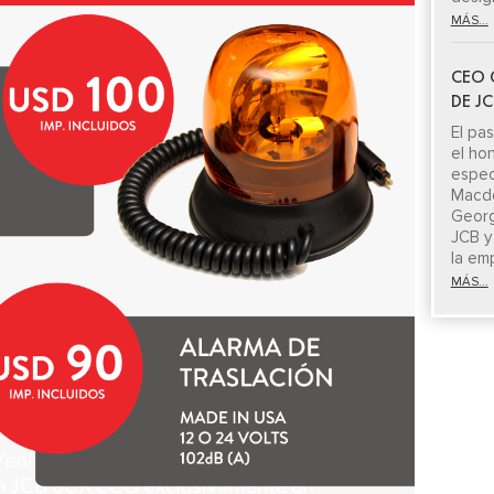
MÁS...
CEO 
DE J
El pa
el ho
espe
Macdo
Georg
JCB y
la em
MÁS...