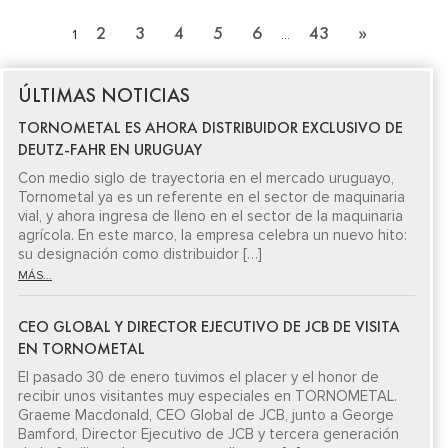
2
3
4
5
6
43
»
1
…
ÚLTIMAS NOTICIAS
TORNOMETAL ES AHORA DISTRIBUIDOR EXCLUSIVO DE
DEUTZ-FAHR EN URUGUAY
Con medio siglo de trayectoria en el mercado uruguayo,
Tornometal ya es un referente en el sector de maquinaria
vial, y ahora ingresa de lleno en el sector de la maquinaria
agrícola. En este marco, la empresa celebra un nuevo hito:
su designación como distribuidor […]
MÁS...
CEO GLOBAL Y DIRECTOR EJECUTIVO DE JCB DE VISITA
EN TORNOMETAL
El pasado 30 de enero tuvimos el placer y el honor de
recibir unos visitantes muy especiales en TORNOMETAL.
Graeme Macdonald, CEO Global de JCB, junto a George
Bamford, Director Ejecutivo de JCB y tercera generación