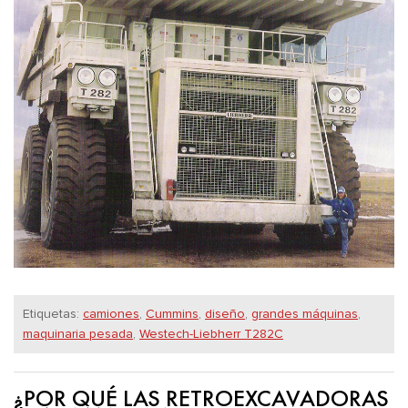
Etiquetas:
camiones
,
Cummins
,
diseño
,
grandes máquinas
,
maquinaria pesada
,
Westech-Liebherr T282C
¿POR QUÉ LAS RETROEXCAVADORAS