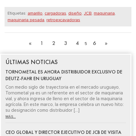
Etiquetas:
amarillo
,
cargadoras
,
diseño
,
JCB
,
maquinaria
,
maquinaria pesada
,
retroexcavadoras
«
1
2
3
4
6
»
5
ÚLTIMAS NOTICIAS
TORNOMETAL ES AHORA DISTRIBUIDOR EXCLUSIVO DE
DEUTZ-FAHR EN URUGUAY
Con medio siglo de trayectoria en el mercado uruguayo,
Tornometal ya es un referente en el sector de maquinaria
vial, y ahora ingresa de lleno en el sector de la maquinaria
agrícola. En este marco, la empresa celebra un nuevo hito:
su designación como distribuidor […]
MÁS...
CEO GLOBAL Y DIRECTOR EJECUTIVO DE JCB DE VISITA