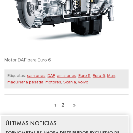
Motor DAF para Euro 6
Etiquetas:
camiones
,
DAF
,
emisiones
,
Euro 5
,
Euro 6
,
Man
,
maquinaria pesada
,
motores
,
Scania
,
volvo
2
»
1
ÚLTIMAS NOTICIAS
TORNOMETAL ES AHORA DISTRIBUIDOR EXCLUSIVO DE