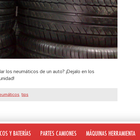
ar los neumáticos de un auto? ¡Dejalo en los
unidad!
eumáticos
,
tips
COS Y BATERÍAS
PARTES CAMIONES
MÁQUINAS HERRAMIENTA