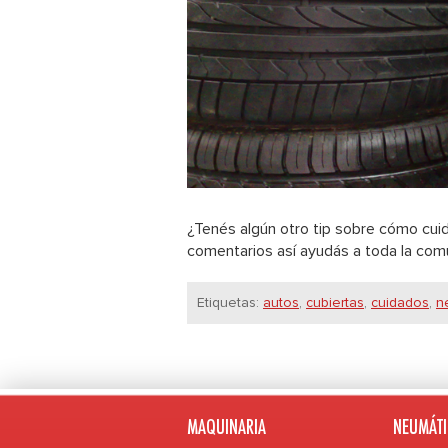
¿Tenés algún otro tip sobre cómo cuid
comentarios así ayudás a toda la com
Etiquetas:
autos
,
cubiertas
,
cuidados
,
n
MAQUINARIA
NEUMÁTI