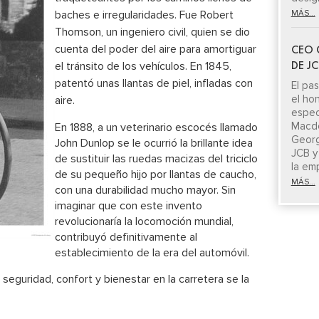
baches e irregularidades. Fue Robert
MÁS...
Thomson, un ingeniero civil, quien se dio
CEO 
cuenta del poder del aire para amortiguar
DE J
el tránsito de los vehículos. En 1845,
patentó unas llantas de piel, infladas con
El pa
el ho
aire.
espe
Macdo
En 1888, a un veterinario escocés llamado
Georg
John Dunlop se le ocurrió la brillante idea
JCB y
de sustituir las ruedas macizas del triciclo
la em
de su pequeño hijo por llantas de caucho,
MÁS...
con una durabilidad mucho mayor. Sin
imaginar que con este invento
revolucionaría la locomoción mundial,
contribuyó definitivamente al
establecimiento de la era del automóvil.
eguridad, confort y bienestar en la carretera se la