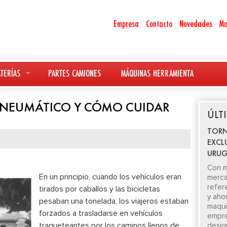
Empresa
Contacto
Novedades
Ma
TERÍAS
PARTES CAMIONES
MÁQUINAS HERRAMIENTA
R NEUMÁTICO Y CÓMO CUIDAR
ÚLT
TORN
EXCL
URUG
Con m
En un principio, cuando los vehículos eran
merca
refer
tirados por caballos y las bicicletas
y aho
pesaban una tonelada, los viajeros estaban
maquin
forzados a trasladarse en vehículos
empre
traqueteantes por los caminos llenos de
desig