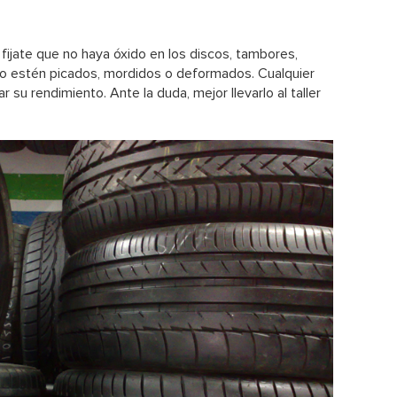
fijate que no haya óxido en los discos, tambores,
oco estén picados, mordidos o deformados. Cualquier
su rendimiento. Ante la duda, mejor llevarlo al taller