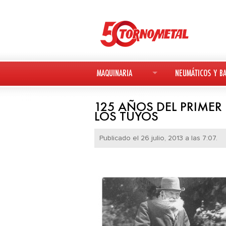
MAQUINARIA
NEUMÁTICOS Y BA
MAQUINARIA NUEVA
NEUMÁTICOS
125 AÑOS DEL PRIME
LOS TUYOS
MAQUINARIA USADA
BATERÍAS
Publicado el 26 julio, 2013 a las 7:07.
DEUTZ-FAHR
AVANT
KESLA