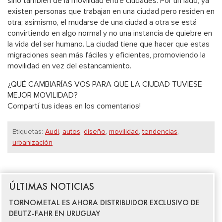
sino también de la movilidad entre ciudades. Por un lado, ya
existen personas que trabajan en una ciudad pero residen en
otra; asimismo, el mudarse de una ciudad a otra se está
convirtiendo en algo normal y no una instancia de quiebre en
la vida del ser humano. La ciudad tiene que hacer que estas
migraciones sean más fáciles y eficientes, promoviendo la
movilidad en vez del estancamiento.
¿QUÉ CAMBIARÍAS VOS PARA QUE LA CIUDAD TUVIESE
MEJOR MOVILIDAD?
Compartí tus ideas en los comentarios!
Etiquetas:
Audi
,
autos
,
diseño
,
movilidad
,
tendencias
,
urbanización
ÚLTIMAS NOTICIAS
TORNOMETAL ES AHORA DISTRIBUIDOR EXCLUSIVO DE
DEUTZ-FAHR EN URUGUAY