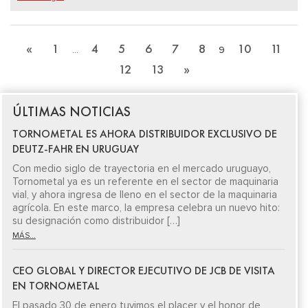
«
1
4
5
6
7
8
10
11
…
9
12
13
»
ÚLTIMAS NOTICIAS
TORNOMETAL ES AHORA DISTRIBUIDOR EXCLUSIVO DE
DEUTZ-FAHR EN URUGUAY
Con medio siglo de trayectoria en el mercado uruguayo,
Tornometal ya es un referente en el sector de maquinaria
vial, y ahora ingresa de lleno en el sector de la maquinaria
agrícola. En este marco, la empresa celebra un nuevo hito:
su designación como distribuidor […]
MÁS...
CEO GLOBAL Y DIRECTOR EJECUTIVO DE JCB DE VISITA
EN TORNOMETAL
El pasado 30 de enero tuvimos el placer y el honor de