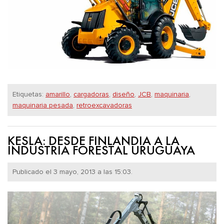
Etiquetas:
amarillo
,
cargadoras
,
diseño
,
JCB
,
maquinaria
,
maquinaria pesada
,
retroexcavadoras
KESLA: DESDE FINLANDIA A LA
INDUSTRIA FORESTAL URUGUAYA
Publicado el 3 mayo, 2013 a las 15:03.