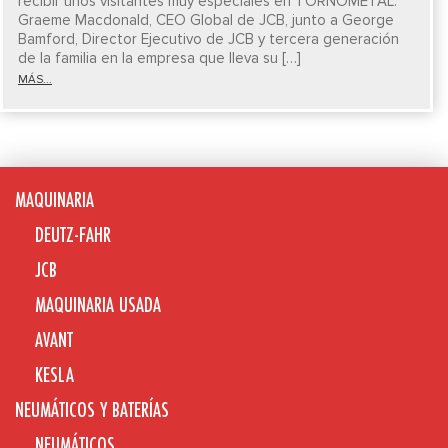
recibir unos visitantes muy especiales en TORNOMETAL.
Graeme Macdonald, CEO Global de JCB, junto a George
Bamford, Director Ejecutivo de JCB y tercera generación
de la familia en la empresa que lleva su […]
MÁS...
MAQUINARIA
DEUTZ-FAHR
JCB
MAQUINARIA USADA
AVANT
KESLA
NEUMÁTICOS Y BATERÍAS
NEUMÁTICOS