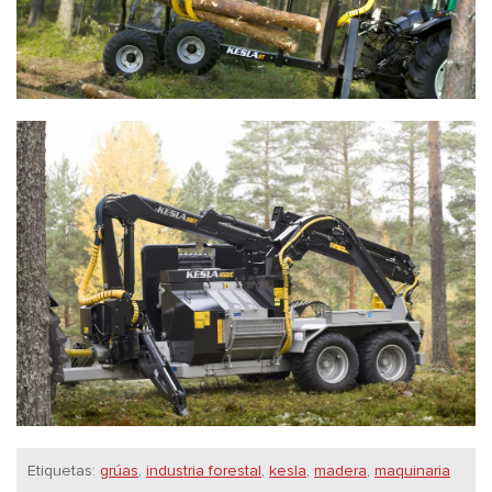
Etiquetas:
grúas
,
industria forestal
,
kesla
,
madera
,
maquinaria