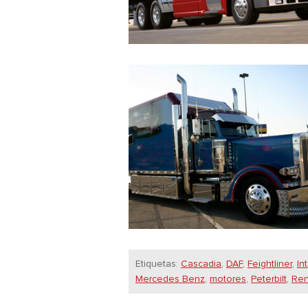
Etiquetas:
Cascadia
,
DAF
,
Feightliner
,
In
Mercedes Benz
,
motores
,
Peterbilt
,
Ren