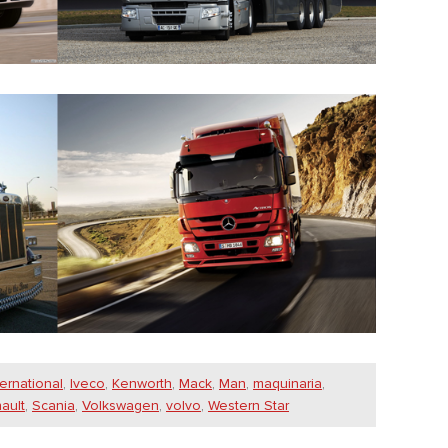
ternational
,
Iveco
,
Kenworth
,
Mack
,
Man
,
maquinaria
,
ault
,
Scania
,
Volkswagen
,
volvo
,
Western Star