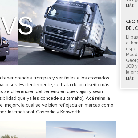
MÁS...
CEO 
DE J
El pa
el ho
espe
Macdo
Georg
JCB y
la em
 tener grandes trompas y ser fieles a los cromados,
MÁS...
aciosos. Evidentemente, se trata de un diseño más
 se diferencien del terreno en que viajan y sean
isibilidad que ya les concede su tamaño). Acá reina la
, mejor», la cual se ve bien reflejada en marcas como
iner, International, Cascadia y Kenworth.