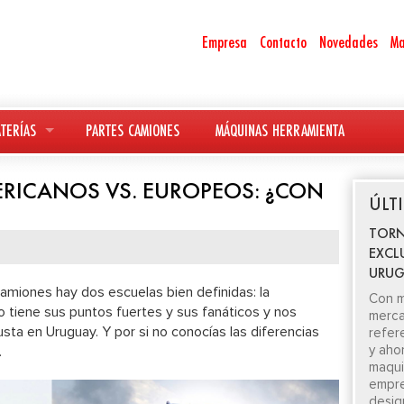
Empresa
Contacto
Novedades
Ma
TERÍAS
PARTES CAMIONES
MÁQUINAS HERRAMIENTA
ICANOS VS. EUROPEOS: ¿CON
ÚLT
TORN
EXCL
URUG
amiones hay dos escuelas bien definidas: la
Con m
 tiene sus puntos fuertes y sus fanáticos y nos
merca
sta en Uruguay. Y por si no conocías las diferencias
refer
y aho
.
maquin
empre
desig