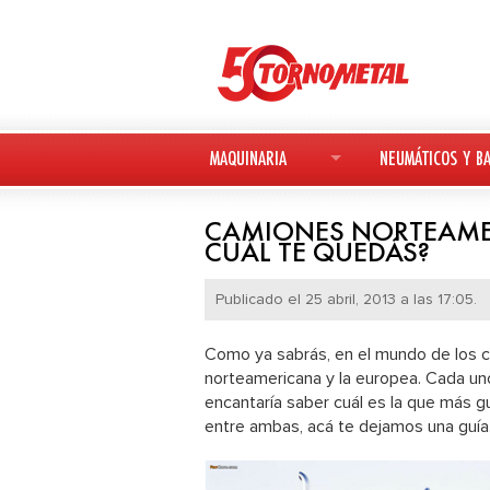
MAQUINARIA
NEUMÁTICOS Y BA
MAQUINARIA NUEVA
NEUMÁTICOS
CAMIONES NORTEAMER
CUÁL TE QUEDÁS?
MAQUINARIA USADA
BATERÍAS
Publicado el 25 abril, 2013 a las 17:05.
DEUTZ-FAHR
Como ya sabrás, en el mundo de los c
AVANT
norteamericana y la europea. Cada uno
encantaría saber cuál es la que más gu
KESLA
entre ambas, acá te dejamos una guía