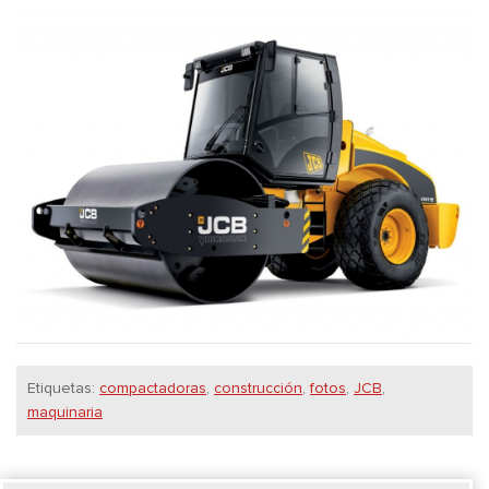
Etiquetas:
compactadoras
,
construcción
,
fotos
,
JCB
,
maquinaria