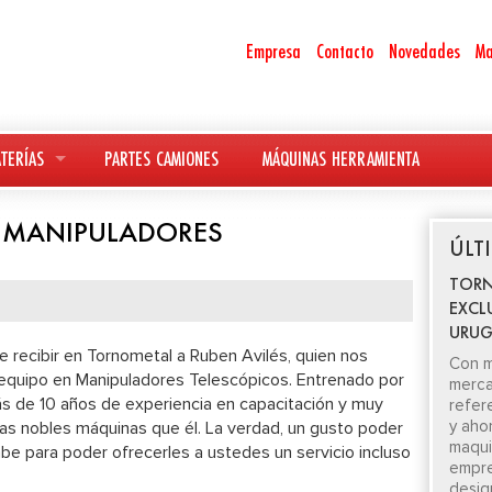
Empresa
Contacto
Novedades
Ma
TERÍAS
PARTES CAMIONES
MÁQUINAS HERRAMIENTA
 MANIPULADORES
ÚLT
TORN
EXCL
URUG
 recibir en Tornometal a Ruben Avilés, quien nos
Con m
l equipo en Manipuladores Telescópicos. Entrenado por
merca
ás de 10 años de experiencia en capacitación y muy
refer
y aho
s nobles máquinas que él. La verdad, un gusto poder
maquin
abe para poder ofrecerles a ustedes un servicio incluso
empre
desig