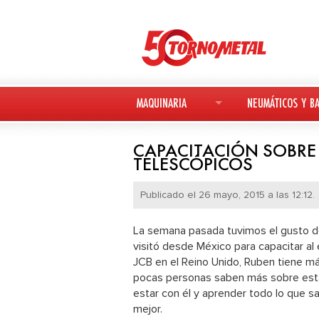
MAQUINARIA
NEUMÁTICOS Y BA
MAQUINARIA NUEVA
NEUMÁTICOS
CAPACITACIÓN SOBRE
TELESCÓPICOS
MAQUINARIA USADA
BATERÍAS
Publicado el 26 mayo, 2015 a las 12:12.
DEUTZ-FAHR
La semana pasada tuvimos el gusto de
AVANT
visitó desde México para capacitar a
JCB en el Reino Unido, Ruben tiene m
KESLA
pocas personas saben más sobre esta
estar con él y aprender todo lo que s
mejor.