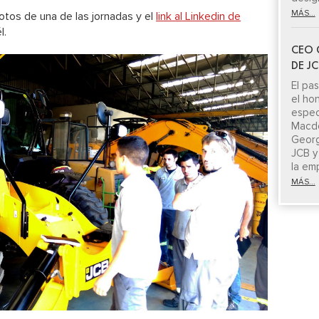
MÁS...
otos de una de las jornadas y el
link al Linkedin de
l.
CEO 
DE J
El pa
el ho
espe
Macdo
Georg
JCB y
la em
MÁS...