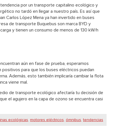
tendencia por un transporte capitalino ecológico y
gético no tardó en llegar a nuestro país. Es así que
n Carlos López Mena ya han invertido en buses
presa de transporte Buquebus son marca BYD y
 carga y tienen un consumo de menos de 130 kW/h
cuentran aún en fase de prueba, esperamos
 positivos para que los buses eléctricos puedan
erna. Además, esto también implicaría cambiar la flota
unca viene mal.
edio de transporte ecológico afectaría tu decisión de
ue el agujero en la capa de ozono se encuentra casi
nas ecológicas
,
motores eléctricos
,
ómnibus
,
tendencias