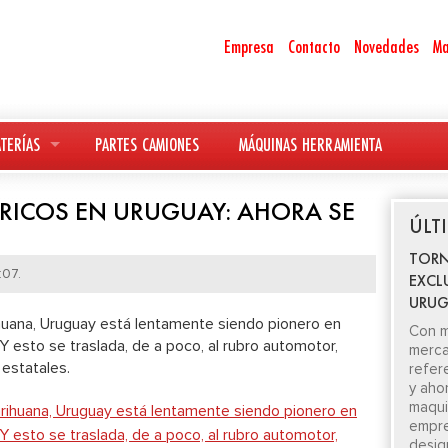
Empresa
Contacto
Novedades
Ma
TERÍAS
PARTES CAMIONES
MÁQUINAS HERRAMIENTA
RICOS EN URUGUAY: AHORA SE
ÚLT
TORN
:07.
EXCL
URUG
ihuana, Uruguay está lentamente siendo pionero en
Con m
Y esto se traslada, de a poco, al rubro automotor,
merca
estatales.
refer
y aho
maquin
empre
desig