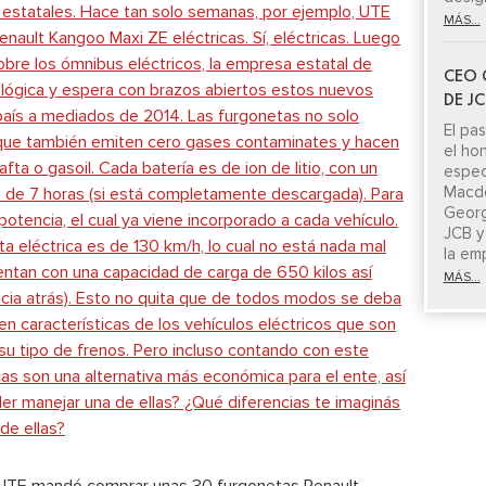
MÁS...
CEO 
DE J
El pa
el ho
espe
Macdo
Georg
JCB y
la em
MÁS...