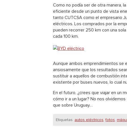
Como no podía ser de otra manera, la 
eficiente desde un punto de vista ener
tanto CUTCSA como el empresario Jua
eléctricos
. Los comprados por la em
pueden recorrer 250 km con una sola
cada 100 km.
Aunque ambos emprendimientos se en
ansiosamente que los resultados sean
sustituir a aquellos de combustión int
existente por buses nuevos, lo cual n
En el futuro,
¿crees que viajar en un m
cómo ir a un lugar?
No nos olvidemos q
que sobre Uruguay…
Etiquetas:
autos eléctricos
,
fotos
,
máqui