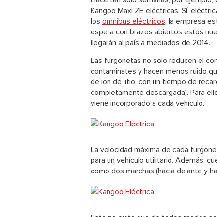
Hace tan solo semanas, por ejemplo,
Kangoo Maxi ZE eléctricas. Sí, eléctr
los
ómnibus eléctricos
, la empresa est
espera con brazos abiertos estos nue
llegarán al país a mediados de 2014.
Las furgonetas no solo reducen el co
contaminates y hacen menos ruido que
de ion de litio, con un tiempo de reca
completamente descargada). Para ello,
viene incorporado a cada vehículo.
La velocidad máxima de cada furgoneta
para un vehículo utilitario. Además, c
como dos marchas (hacia delante y hac