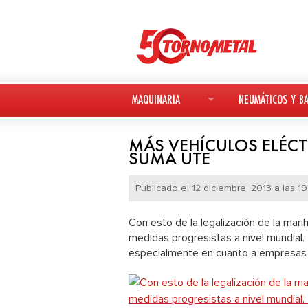
MAQUINARIA
NEUMÁTICOS Y BA
MAQUINARIA NUEVA
NEUMÁTICOS
MÁS VEHÍCULOS ELÉCT
SUMA UTE
MAQUINARIA USADA
BATERÍAS
Publicado el 12 diciembre, 2013 a las 19
DEUTZ-FAHR
Con esto de la legalización de la mar
AVANT
medidas progresistas a nivel mundial. 
especialmente en cuanto a empresas 
KESLA