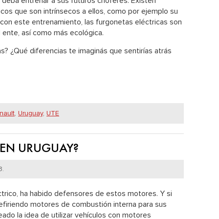
deba entrenar a sus futuros choferes. Existen
ricos que son intrínsecos a ellos, como por ejemplo su
 con este entrenamiento, las furgonetas eléctricas son
l ente, así como más ecológica.
as? ¿Qué diferencias te imaginás que sentirías atrás
nault
,
Uruguay
,
UTE
 EN URUGUAY?
3.
ctrico, ha habido defensores de estos motores. Y si
refiriendo motores de combustión interna para sus
ado la idea de utilizar vehículos con motores