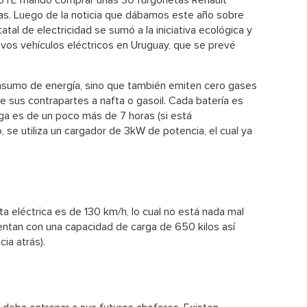
 UTE mandó comprar unas 30 furgonetas Renault
icas. Luego de la noticia que dábamos este año sobre
atal de electricidad se sumó a la iniciativa ecológica y
vos vehículos eléctricos en Uruguay, que se prevé
nsumo de energía, sino que también emiten cero gases
 sus contrapartes a nafta o gasoil. Cada batería es
rga es de un poco más de 7 horas (si está
 se utiliza un cargador de 3kW de potencia, el cual ya
 eléctrica es de 130 km/h, lo cual no está nada mal
uentan con una capacidad de carga de 650 kilos así
ia atrás).