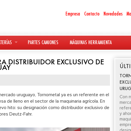
Empresa
Contacto
Novedades
Ma
TERÍAS
PARTES CAMIONES
MÁQUINAS HERRAMIENTA
 DISTRIBUIDOR EXCLUSIVO DE
ÚLT
UAY
TORN
EXCL
URUG
mercado uruguayo, Tornometal ya es un referente en el
Con m
esa de lleno en el sector de la maquinaria agrícola. En
merca
vo hito: su designación como distribuidor exclusivo de
refer
y aho
ores Deutz-Fahr.
maquin
empre
desig