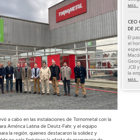
MÁS...
CEO 
DE J
El pa
el ho
espe
Macdo
Georg
JCB y
la em
MÁS...
levó a cabo en las instalaciones de Tornometal con la
para América Latina de Deutz-Fahr, y el equipo
ara la región, quienes destacaron la solidez y