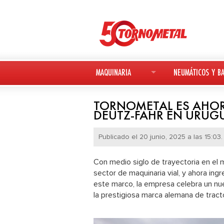
MAQUINARIA
NEUMÁTICOS Y BA
MAQUINARIA NUEVA
NEUMÁTICOS
TORNOMETAL ES AHORA
DEUTZ-FAHR EN URUG
MAQUINARIA USADA
BATERÍAS
Publicado el 20 junio, 2025 a las 15:03.
DEUTZ-FAHR
Con medio siglo de trayectoria en el 
AVANT
sector de maquinaria vial, y ahora ingr
este marco, la empresa celebra un nue
KESLA
la prestigiosa marca alemana de tract