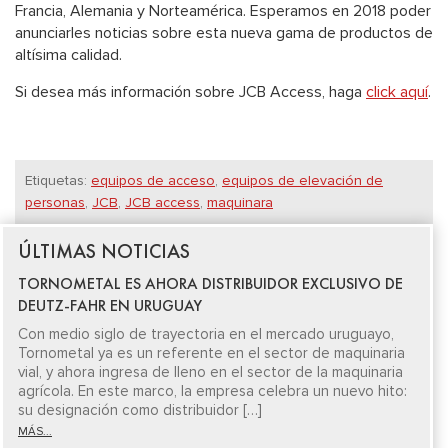
Francia, Alemania y Norteamérica. Esperamos en 2018 poder
anunciarles noticias sobre esta nueva gama de productos de
altísima calidad.
Si desea más información sobre JCB Access, haga
click aquí
.
Etiquetas:
equipos de acceso
,
equipos de elevación de
personas
,
JCB
,
JCB access
,
maquinara
ÚLTIMAS NOTICIAS
TORNOMETAL ES AHORA DISTRIBUIDOR EXCLUSIVO DE
DEUTZ-FAHR EN URUGUAY
Con medio siglo de trayectoria en el mercado uruguayo,
Tornometal ya es un referente en el sector de maquinaria
vial, y ahora ingresa de lleno en el sector de la maquinaria
agrícola. En este marco, la empresa celebra un nuevo hito:
su designación como distribuidor […]
MÁS...