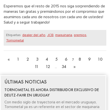
Esperemos que el resto de 2015 nos siga sorprendiendo de
maneras tan gratas y premiándonos por el compromiso que
asumimos cada uno de nosotros con cada uno de ustedes!
Salud y a seguir trabajando!
Etiquetas:
dealer del año
,
JCB
,
maquinaria
,
premios
,
Tornometal
«
1
2
3
4
5
6
8
9
10
7
11
12
34
»
…
ÚLTIMAS NOTICIAS
TORNOMETAL ES AHORA DISTRIBUIDOR EXCLUSIVO DE
DEUTZ-FAHR EN URUGUAY
Con medio siglo de trayectoria en el mercado uruguayo,
Tornometal ya es un referente en el sector de maquinaria