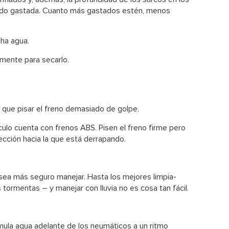
ado gastada. Cuanto más gastados estén, menos
cha agua.
amente para secarlo.
 que pisar el freno demasiado de golpe.
lo cuenta con frenos ABS. Pisen el freno firme pero
irección hacia la que está derrapando.
sea más seguro manejar. Hasta los mejores limpia-
s tormentas – y manejar con lluvia no es cosa tan fácil.
ula agua adelante de los neumáticos a un ritmo