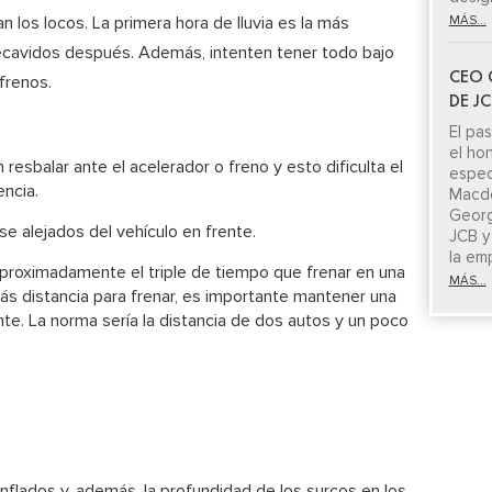
an los locos. La primera hora de lluvia es la más
MÁS...
recavidos después. Además, intenten tener todo bajo
CEO 
 frenos.
DE J
El pa
el ho
resbalar ante el acelerador o freno y esto dificulta el
espe
ncia.
Macdo
Georg
e alejados del vehículo en frente.
JCB y
la em
aproximadamente el triple de tiempo que frenar en una
MÁS...
ás distancia para frenar, es importante mantener una
nte. La norma sería la distancia de dos autos y un poco
inflados y, además, la profundidad de los surcos en los