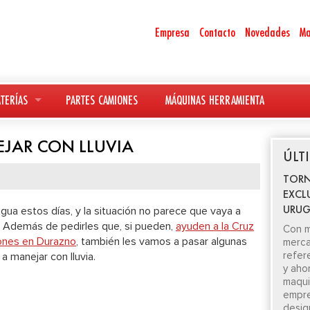
Empresa
Contacto
Novedades
Ma
TERÍAS
PARTES CAMIONES
MÁQUINAS HERRAMIENTA
JAR CON LLUVIA
ÚLT
TORN
EXCL
URUG
gua estos días, y la situación no parece que vaya a
s. Además de pedirles que, si pueden,
ayuden a la Cruz
Con m
iones en Durazno
, también les vamos a pasar algunas
merca
refer
a manejar con lluvia.
y aho
maquin
empre
desig