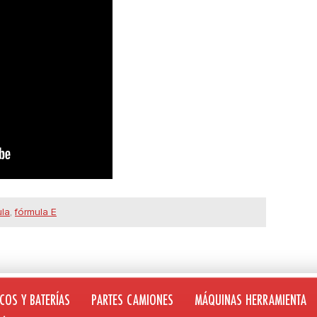
ula
,
fórmula E
COS Y BATERÍAS
PARTES CAMIONES
MÁQUINAS HERRAMIENTA