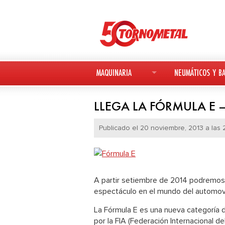
MAQUINARIA
NEUMÁTICOS Y BA
MAQUINARIA NUEVA
NEUMÁTICOS
LLEGA LA FÓRMULA E 
MAQUINARIA USADA
BATERÍAS
Publicado el 20 noviembre, 2013 a las 2
DEUTZ-FAHR
AVANT
A partir setiembre de 2014 podremos 
KESLA
espectáculo en el mundo del automovil
La Fórmula E es una nueva categoría 
por la FIA (Federación Internacional de