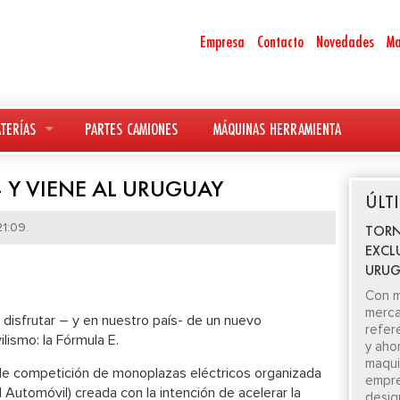
Empresa
Contacto
Novedades
Ma
TERÍAS
PARTES CAMIONES
MÁQUINAS HERRAMIENTA
– Y VIENE AL URUGUAY
ÚLT
1:09.
TORN
EXCL
URUG
Con m
merca
disfrutar – y en nuestro país- de un nuevo
refer
ismo: la Fórmula E.
y aho
maquin
de competición de monoplazas eléctricos organizada
empre
l Automóvil) creada con la intención de acelerar la
desig