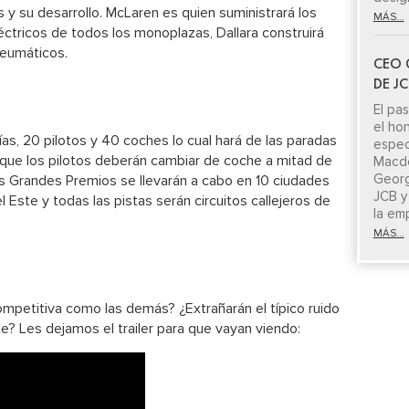
s y su desarrollo. McLaren es quien suministrará los
MÁS...
ctricos de todos los monoplazas, Dallara construirá
 neumáticos.
CEO 
DE J
El pa
el ho
s, 20 pilotos y 40 coches lo cual hará de las paradas
espe
que los pilotos deberán cambiar de coche a mitad de
Macdo
Georg
os Grandes Premios se llevarán a cabo en 10 ciudades
JCB y
Este y todas las pistas serán circuitos callejeros de
la em
MÁS...
mpetitiva como las demás? ¿Extrañarán el típico ruido
te? Les dejamos el trailer para que vayan viendo: