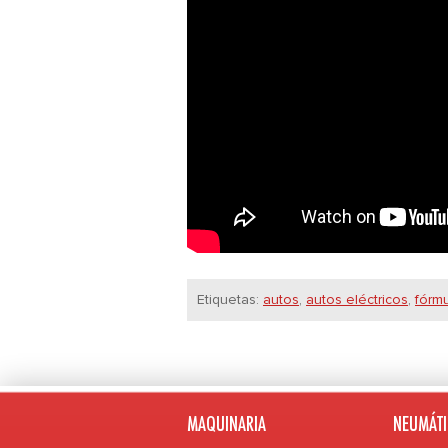
Etiquetas:
autos
,
autos eléctricos
,
fórm
MAQUINARIA
NEUMÁTI