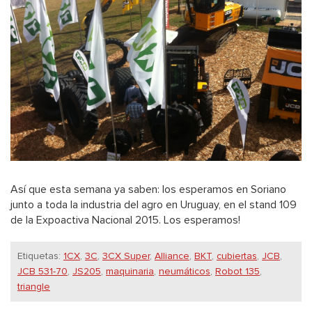
Así que esta semana ya saben: los esperamos en Soriano
junto a toda la industria del agro en Uruguay, en el stand 109
de la Expoactiva Nacional 2015. Los esperamos!
Etiquetas:
1CX
,
3C
,
3CX Super
,
Alliance
,
BKT
,
cubiertas
,
JCB
,
JCB 531-70
,
JS205
,
maquinaria
,
neumáticos
,
Robot 135
,
triangle