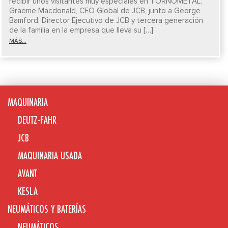
recibir unos visitantes muy especiales en TORNOMETAL.
Graeme Macdonald, CEO Global de JCB, junto a George
Bamford, Director Ejecutivo de JCB y tercera generación
de la familia en la empresa que lleva su […]
MÁS...
MAQUINARIA
DEUTZ-FAHR
JCB
MAQUINARIA USADA
AVANT
KESLA
NEUMÁTICOS Y BATERÍAS
NEUMÁTICOS