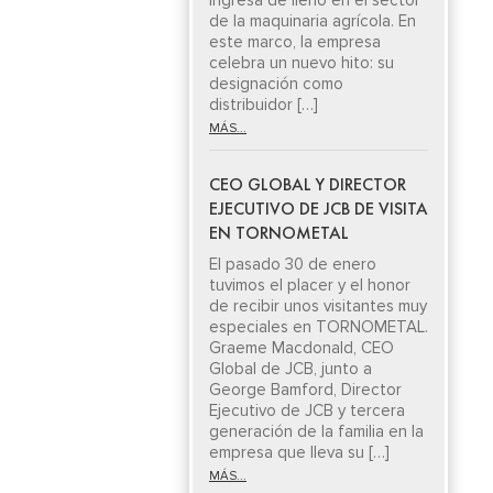
ingresa de lleno en el sector
de la maquinaria agrícola. En
este marco, la empresa
celebra un nuevo hito: su
designación como
distribuidor […]
MÁS...
CEO GLOBAL Y DIRECTOR
EJECUTIVO DE JCB DE VISITA
EN TORNOMETAL
El pasado 30 de enero
tuvimos el placer y el honor
de recibir unos visitantes muy
especiales en TORNOMETAL.
Graeme Macdonald, CEO
Global de JCB, junto a
George Bamford, Director
Ejecutivo de JCB y tercera
generación de la familia en la
empresa que lleva su […]
MÁS...