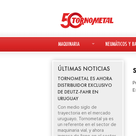
MAQUINARIA
NEUMÁTICOS Y BA
MAQUINARIA NUEVA
NEUMÁTICOS
ÚLTIMAS NOTICIAS
MAQUINARIA USADA
BATERÍAS
TORNOMETAL ES AHORA
P
DISTRIBUIDOR EXCLUSIVO
DEUTZ-FAHR
E
DE DEUTZ-FAHR EN
URUGUAY
AVANT
Con medio siglo de
trayectoria en el mercado
KESLA
uruguayo, Tornometal ya es
un referente en el sector de
maquinaria vial, y ahora