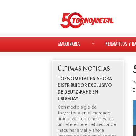
MAQUINARIA
NEUMÁTICOS Y BA
MAQUINARIA NUEVA
NEUMÁTICOS
ÚLTIMAS NOTICIAS
MAQUINARIA USADA
BATERÍAS
TORNOMETAL ES AHORA
P
DISTRIBUIDOR EXCLUSIVO
DEUTZ-FAHR
E
DE DEUTZ-FAHR EN
URUGUAY
AVANT
Con medio siglo de
trayectoria en el mercado
KESLA
uruguayo, Tornometal ya es
un referente en el sector de
maquinaria vial, y ahora