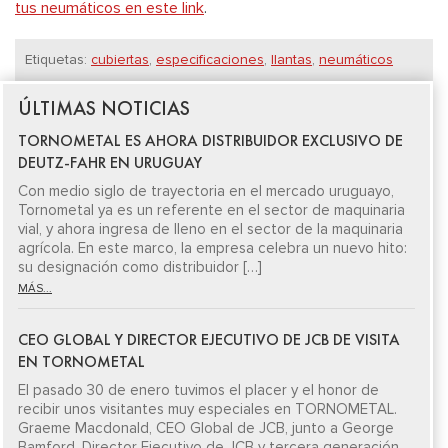
tus neumáticos en este link
.
Etiquetas:
cubiertas
,
especificaciones
,
llantas
,
neumáticos
ÚLTIMAS NOTICIAS
TORNOMETAL ES AHORA DISTRIBUIDOR EXCLUSIVO DE
DEUTZ-FAHR EN URUGUAY
Con medio siglo de trayectoria en el mercado uruguayo,
Tornometal ya es un referente en el sector de maquinaria
vial, y ahora ingresa de lleno en el sector de la maquinaria
agrícola. En este marco, la empresa celebra un nuevo hito:
su designación como distribuidor […]
MÁS...
CEO GLOBAL Y DIRECTOR EJECUTIVO DE JCB DE VISITA
EN TORNOMETAL
El pasado 30 de enero tuvimos el placer y el honor de
recibir unos visitantes muy especiales en TORNOMETAL.
Graeme Macdonald, CEO Global de JCB, junto a George
Bamford, Director Ejecutivo de JCB y tercera generación