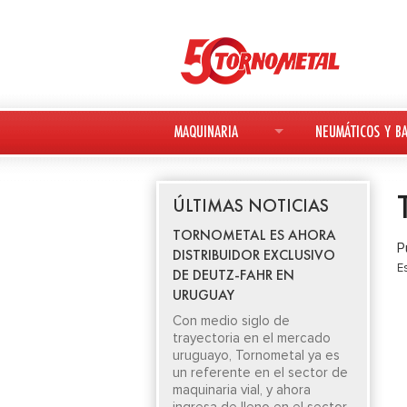
MAQUINARIA
NEUMÁTICOS Y BA
MAQUINARIA NUEVA
NEUMÁTICOS
ÚLTIMAS NOTICIAS
MAQUINARIA USADA
BATERÍAS
TORNOMETAL ES AHORA
P
DISTRIBUIDOR EXCLUSIVO
DEUTZ-FAHR
E
DE DEUTZ-FAHR EN
URUGUAY
AVANT
Con medio siglo de
trayectoria en el mercado
KESLA
uruguayo, Tornometal ya es
un referente en el sector de
maquinaria vial, y ahora