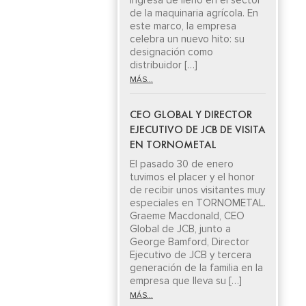
ingresa de lleno en el sector
de la maquinaria agrícola. En
este marco, la empresa
celebra un nuevo hito: su
designación como
distribuidor […]
MÁS...
CEO GLOBAL Y DIRECTOR
EJECUTIVO DE JCB DE VISITA
EN TORNOMETAL
El pasado 30 de enero
tuvimos el placer y el honor
de recibir unos visitantes muy
especiales en TORNOMETAL.
Graeme Macdonald, CEO
Global de JCB, junto a
George Bamford, Director
Ejecutivo de JCB y tercera
generación de la familia en la
empresa que lleva su […]
MÁS...