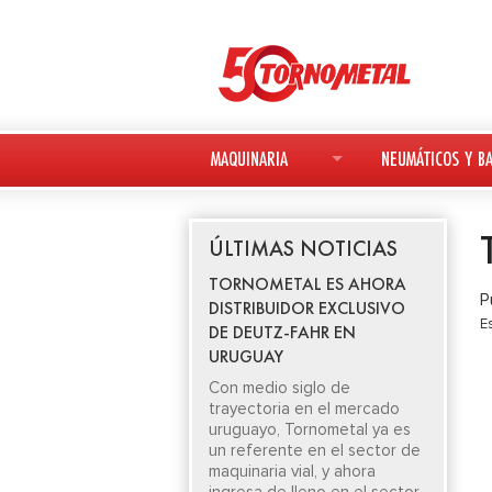
MAQUINARIA
NEUMÁTICOS Y BA
MAQUINARIA NUEVA
NEUMÁTICOS
ÚLTIMAS NOTICIAS
MAQUINARIA USADA
BATERÍAS
TORNOMETAL ES AHORA
P
DISTRIBUIDOR EXCLUSIVO
DEUTZ-FAHR
E
DE DEUTZ-FAHR EN
URUGUAY
AVANT
Con medio siglo de
trayectoria en el mercado
KESLA
uruguayo, Tornometal ya es
un referente en el sector de
maquinaria vial, y ahora