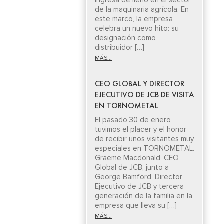
ingresa de lleno en el sector
de la maquinaria agrícola. En
este marco, la empresa
celebra un nuevo hito: su
designación como
distribuidor […]
MÁS...
CEO GLOBAL Y DIRECTOR
EJECUTIVO DE JCB DE VISITA
EN TORNOMETAL
El pasado 30 de enero
tuvimos el placer y el honor
de recibir unos visitantes muy
especiales en TORNOMETAL.
Graeme Macdonald, CEO
Global de JCB, junto a
George Bamford, Director
Ejecutivo de JCB y tercera
generación de la familia en la
empresa que lleva su […]
MÁS...