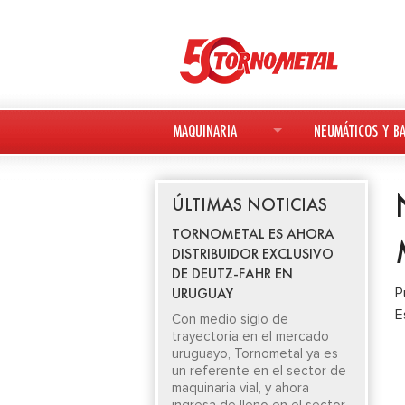
MAQUINARIA
NEUMÁTICOS Y BA
MAQUINARIA NUEVA
NEUMÁTICOS
ÚLTIMAS NOTICIAS
MAQUINARIA USADA
BATERÍAS
TORNOMETAL ES AHORA
DISTRIBUIDOR EXCLUSIVO
DEUTZ-FAHR
DE DEUTZ-FAHR EN
URUGUAY
P
AVANT
E
Con medio siglo de
trayectoria en el mercado
KESLA
uruguayo, Tornometal ya es
un referente en el sector de
maquinaria vial, y ahora