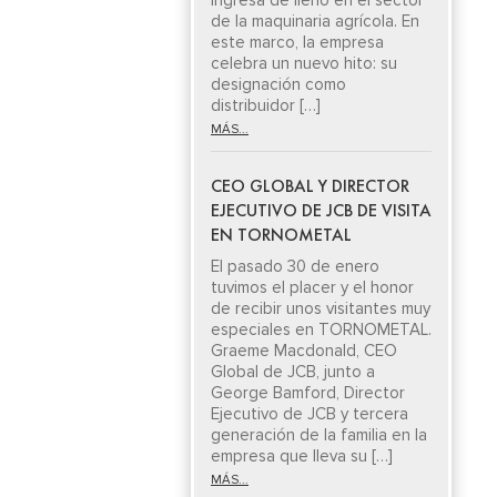
ingresa de lleno en el sector
de la maquinaria agrícola. En
este marco, la empresa
celebra un nuevo hito: su
designación como
distribuidor […]
MÁS...
CEO GLOBAL Y DIRECTOR
EJECUTIVO DE JCB DE VISITA
EN TORNOMETAL
El pasado 30 de enero
tuvimos el placer y el honor
de recibir unos visitantes muy
especiales en TORNOMETAL.
Graeme Macdonald, CEO
Global de JCB, junto a
George Bamford, Director
Ejecutivo de JCB y tercera
generación de la familia en la
empresa que lleva su […]
MÁS...