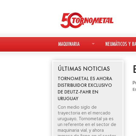
MAQUINARIA
NEUMÁTICOS Y BA
MAQUINARIA NUEVA
NEUMÁTICOS
ÚLTIMAS NOTICIAS
MAQUINARIA USADA
BATERÍAS
TORNOMETAL ES AHORA
P
DISTRIBUIDOR EXCLUSIVO
DEUTZ-FAHR
E
DE DEUTZ-FAHR EN
URUGUAY
AVANT
Con medio siglo de
trayectoria en el mercado
KESLA
uruguayo, Tornometal ya es
un referente en el sector de
maquinaria vial, y ahora