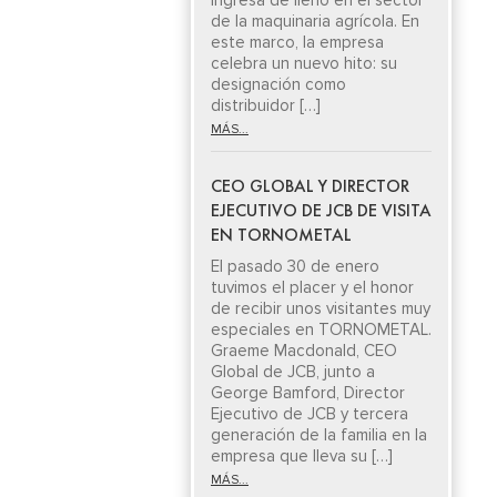
ingresa de lleno en el sector
de la maquinaria agrícola. En
este marco, la empresa
celebra un nuevo hito: su
designación como
distribuidor […]
MÁS...
CEO GLOBAL Y DIRECTOR
EJECUTIVO DE JCB DE VISITA
EN TORNOMETAL
El pasado 30 de enero
tuvimos el placer y el honor
de recibir unos visitantes muy
especiales en TORNOMETAL.
Graeme Macdonald, CEO
Global de JCB, junto a
George Bamford, Director
Ejecutivo de JCB y tercera
generación de la familia en la
empresa que lleva su […]
MÁS...