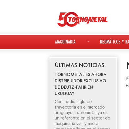
MAQUINARIA
NEUMÁTICOS Y BA
MAQUINARIA NUEVA
NEUMÁTICOS
ÚLTIMAS NOTICIAS
MAQUINARIA USADA
BATERÍAS
TORNOMETAL ES AHORA
P
DISTRIBUIDOR EXCLUSIVO
DEUTZ-FAHR
E
DE DEUTZ-FAHR EN
URUGUAY
AVANT
Con medio siglo de
trayectoria en el mercado
KESLA
uruguayo, Tornometal ya es
un referente en el sector de
maquinaria vial, y ahora