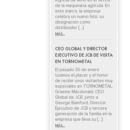
ingresa de lleno en el sector
de la maquinaria agrícola. En
este marco, la empresa
celebra un nuevo hito: su
designación como
distribuidor […]
MÁS...
CEO GLOBAL Y DIRECTOR
EJECUTIVO DE JCB DE VISITA
EN TORNOMETAL
El pasado 30 de enero
tuvimos el placer y el honor
de recibir unos visitantes muy
especiales en TORNOMETAL.
Graeme Macdonald, CEO
Global de JCB, junto a
George Bamford, Director
Ejecutivo de JCB y tercera
generación de la familia en la
empresa que lleva su […]
MÁS...