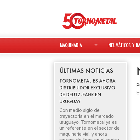
MAQUINARIA
NEUMÁTICOS Y BA
MAQUINARIA NUEVA
NEUMÁTICOS
ÚLTIMAS NOTICIAS
MAQUINARIA USADA
BATERÍAS
TORNOMETAL ES AHORA
P
DISTRIBUIDOR EXCLUSIVO
DEUTZ-FAHR
E
DE DEUTZ-FAHR EN
URUGUAY
AVANT
Con medio siglo de
trayectoria en el mercado
KESLA
uruguayo, Tornometal ya es
un referente en el sector de
maquinaria vial, y ahora