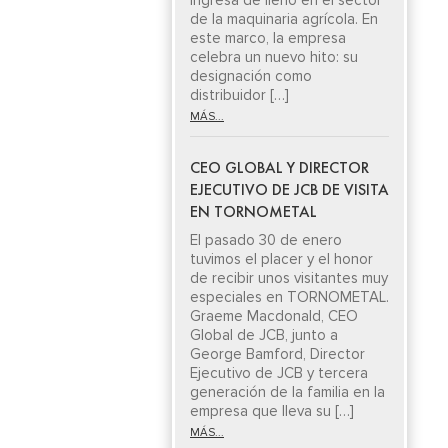
ingresa de lleno en el sector
de la maquinaria agrícola. En
este marco, la empresa
celebra un nuevo hito: su
designación como
distribuidor […]
MÁS...
CEO GLOBAL Y DIRECTOR
EJECUTIVO DE JCB DE VISITA
EN TORNOMETAL
El pasado 30 de enero
tuvimos el placer y el honor
de recibir unos visitantes muy
especiales en TORNOMETAL.
Graeme Macdonald, CEO
Global de JCB, junto a
George Bamford, Director
Ejecutivo de JCB y tercera
generación de la familia en la
empresa que lleva su […]
MÁS...