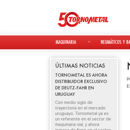
MAQUINARIA
NEUMÁTICOS Y BA
MAQUINARIA NUEVA
NEUMÁTICOS
ÚLTIMAS NOTICIAS
MAQUINARIA USADA
BATERÍAS
TORNOMETAL ES AHORA
P
DISTRIBUIDOR EXCLUSIVO
DEUTZ-FAHR
E
DE DEUTZ-FAHR EN
URUGUAY
AVANT
Con medio siglo de
trayectoria en el mercado
KESLA
uruguayo, Tornometal ya es
un referente en el sector de
maquinaria vial, y ahora