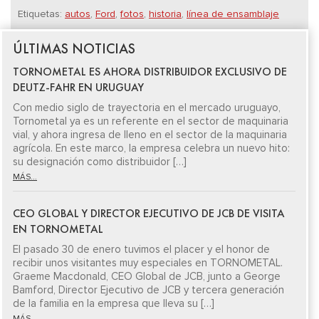
Etiquetas:
autos
,
Ford
,
fotos
,
historia
,
línea de ensamblaje
ÚLTIMAS NOTICIAS
TORNOMETAL ES AHORA DISTRIBUIDOR EXCLUSIVO DE
DEUTZ-FAHR EN URUGUAY
Con medio siglo de trayectoria en el mercado uruguayo,
Tornometal ya es un referente en el sector de maquinaria
vial, y ahora ingresa de lleno en el sector de la maquinaria
agrícola. En este marco, la empresa celebra un nuevo hito:
su designación como distribuidor […]
MÁS...
CEO GLOBAL Y DIRECTOR EJECUTIVO DE JCB DE VISITA
EN TORNOMETAL
El pasado 30 de enero tuvimos el placer y el honor de
recibir unos visitantes muy especiales en TORNOMETAL.
Graeme Macdonald, CEO Global de JCB, junto a George
Bamford, Director Ejecutivo de JCB y tercera generación
de la familia en la empresa que lleva su […]
MÁS...