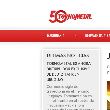
MAQUINARIA
NEUMÁTICOS Y BA
MAQUINARIA NUEVA
NEUMÁTICOS
ÚLTIMAS NOTICIAS
MAQUINARIA USADA
BATERÍAS
TORNOMETAL ES AHORA
P
DISTRIBUIDOR EXCLUSIVO
DEUTZ-FAHR
E
DE DEUTZ-FAHR EN
URUGUAY
AVANT
Con medio siglo de
trayectoria en el mercado
KESLA
uruguayo, Tornometal ya es
un referente en el sector de
maquinaria vial, y ahora