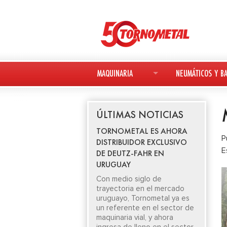
MAQUINARIA
NEUMÁTICOS Y BA
MAQUINARIA NUEVA
NEUMÁTICOS
ÚLTIMAS NOTICIAS
MAQUINARIA USADA
BATERÍAS
TORNOMETAL ES AHORA
P
DISTRIBUIDOR EXCLUSIVO
DEUTZ-FAHR
E
DE DEUTZ-FAHR EN
URUGUAY
AVANT
Con medio siglo de
trayectoria en el mercado
KESLA
uruguayo, Tornometal ya es
un referente en el sector de
maquinaria vial, y ahora