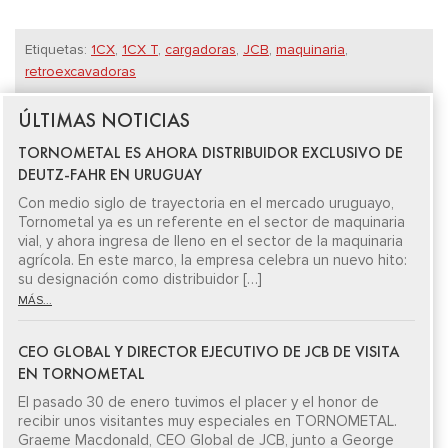
Etiquetas:
1CX
,
1CX T
,
cargadoras
,
JCB
,
maquinaria
,
retroexcavadoras
ÚLTIMAS NOTICIAS
TORNOMETAL ES AHORA DISTRIBUIDOR EXCLUSIVO DE
DEUTZ-FAHR EN URUGUAY
Con medio siglo de trayectoria en el mercado uruguayo,
Tornometal ya es un referente en el sector de maquinaria
vial, y ahora ingresa de lleno en el sector de la maquinaria
agrícola. En este marco, la empresa celebra un nuevo hito:
su designación como distribuidor […]
MÁS...
CEO GLOBAL Y DIRECTOR EJECUTIVO DE JCB DE VISITA
EN TORNOMETAL
El pasado 30 de enero tuvimos el placer y el honor de
recibir unos visitantes muy especiales en TORNOMETAL.
Graeme Macdonald, CEO Global de JCB, junto a George