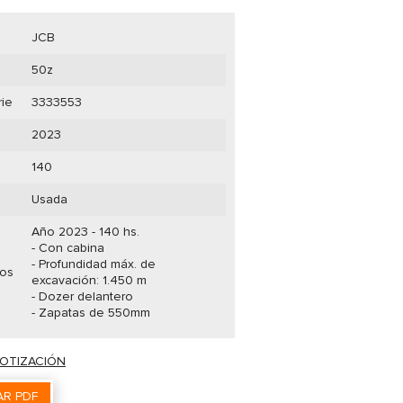
JCB
50z
rie
3333553
2023
140
Usada
Año 2023 - 140 hs.
- Con cabina
- Profundidad máx. de
ios
excavación: 1.450 m
- Dozer delantero
- Zapatas de 550mm
COTIZACIÓN
R PDF