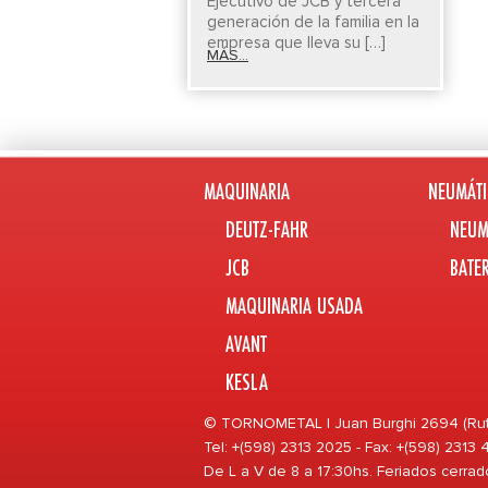
Ejecutivo de JCB y tercera
generación de la familia en la
empresa que lleva su […]
MÁS...
MAQUINARIA
NEUMÁTI
DEUTZ-FAHR
NEUM
JCB
BATE
MAQUINARIA USADA
AVANT
KESLA
© TORNOMETAL | Juan Burghi 2694 (Ruta 
Tel: +(598) 2313 2025 - Fax: +(598) 2313
De L a V de 8 a 17:30hs. Feriados cerrad