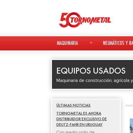
MAQUINARIA
NEUMÁTICOS Y BA
MAQUINARIA NUEVA
NEUMÁTICOS
EQUIPOS USADOS
MAQUINARIA USADA
BATERÍAS
Maquinaria de construcción, agrícola y
DEUTZ-FAHR
AVANT
ÚLTIMAS NOTICIAS
KESLA
TORNOMETAL ES AHORA
DISTRIBUIDOR EXCLUSIVO DE
DEUTZ-FAHR EN URUGUAY
Con medio siglo de