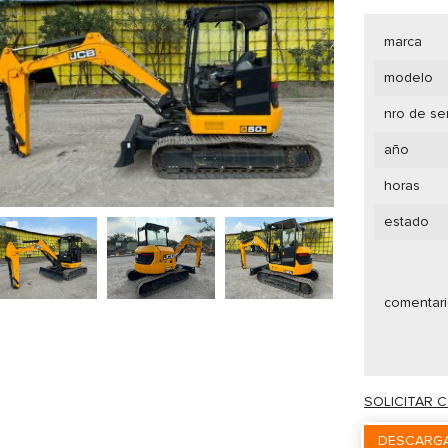
marca
modelo
nro de se
año
horas
estado
comentar
SOLICITAR 
DESCARGA