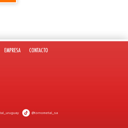
EMPRESA
CONTACTO
tal_uruguay
@tornometal_sa