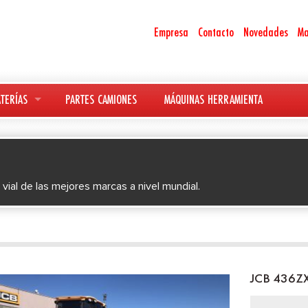
Empresa
Contacto
Novedades
Ma
TERÍAS
PARTES CAMIONES
MÁQUINAS HERRAMIENTA
 vial de las mejores marcas a nivel mundial.
JCB 436Z