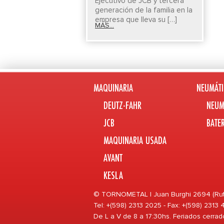
Ejecutivo de JCB y tercera
generación de la familia en la
empresa que lleva su […]
MÁS...
MAQUINARIA
NEUMÁTI
DEUTZ-FAHR
NEUM
JCB
BATE
MAQUINARIA USADA
AVANT
KESLA
© TORNOMETAL | Juan Burghi 2694 (Ruta 
Tel: +(598) 2313 2025 - Fax: +(598) 2313
De L a V de 8 a 17:30hs. Feriados cerrad