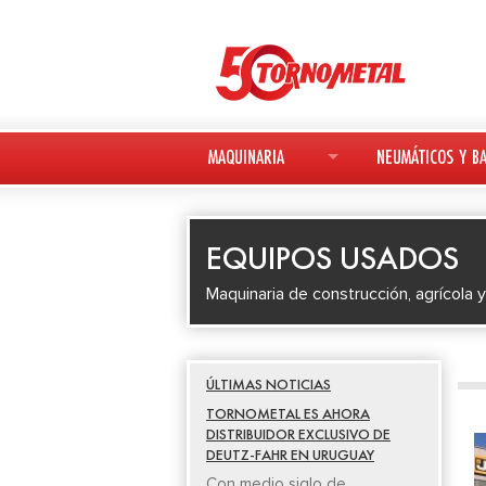
MAQUINARIA
NEUMÁTICOS Y BA
MAQUINARIA NUEVA
NEUMÁTICOS
EQUIPOS USADOS
MAQUINARIA USADA
BATERÍAS
Maquinaria de construcción, agrícola y
DEUTZ-FAHR
AVANT
ÚLTIMAS NOTICIAS
KESLA
TORNOMETAL ES AHORA
DISTRIBUIDOR EXCLUSIVO DE
DEUTZ-FAHR EN URUGUAY
Con medio siglo de