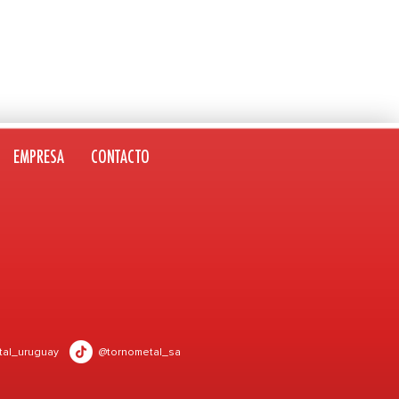
EMPRESA
CONTACTO
tal_uruguay
@tornometal_sa