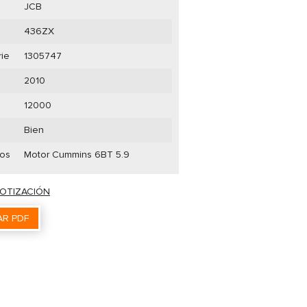
JCB
436ZX
rie
1305747
2010
12000
Bien
ios
Motor Cummins 6BT 5.9
COTIZACIÓN
R PDF