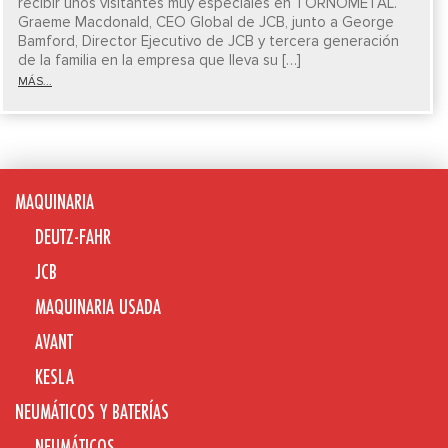
recibir unos visitantes muy especiales en TORNOMETAL.
Graeme Macdonald, CEO Global de JCB, junto a George
Bamford, Director Ejecutivo de JCB y tercera generación
de la familia en la empresa que lleva su […]
MÁS...
MAQUINARIA
DEUTZ-FAHR
JCB
MAQUINARIA USADA
AVANT
KESLA
NEUMÁTICOS Y BATERÍAS
NEUMÁTICOS