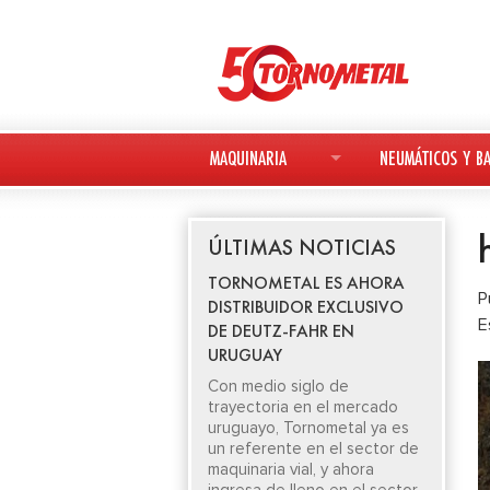
MAQUINARIA
NEUMÁTICOS Y BA
MAQUINARIA NUEVA
NEUMÁTICOS
ÚLTIMAS NOTICIAS
MAQUINARIA USADA
BATERÍAS
TORNOMETAL ES AHORA
P
DISTRIBUIDOR EXCLUSIVO
DEUTZ-FAHR
E
DE DEUTZ-FAHR EN
URUGUAY
AVANT
Con medio siglo de
trayectoria en el mercado
KESLA
uruguayo, Tornometal ya es
un referente en el sector de
maquinaria vial, y ahora