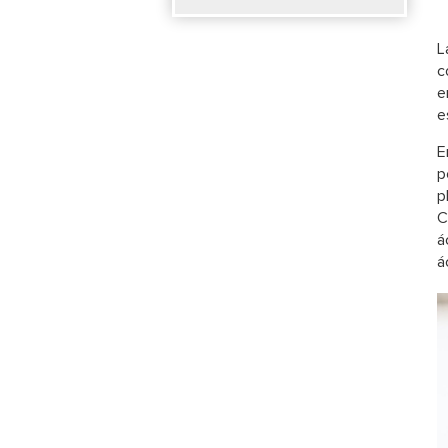
L
c
e
e
E
p
p
C
á
á