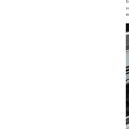
f
v
e