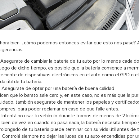
hora bien, ¿cómo podemos entonces evitar que esto nos pase? A
ugerencias:
. Asegurate de cambiar la batería de tu auto por lo menos cada d
uego de dicho tiempo, es posible que la batería comience a merm
reciente de dispositivos electrónicos en el auto como el GPD o 
ida útil de tu batería.
. Asegurate de optar por una batería de buena calidad
icen que lo barato sale caro y, en este caso, no es más que la p
uidado, también asegurate de mantener los papeles y certificado
ompres, para poder reclamar en caso de que falle antes.
. Intentá no usar tu vehículo durante tramos de menos de 2 kilóm
i bien de vez en cuando no pasa nada, la batería necesita tiempo 
rolongado de tu batería puede terminar con su vida útil antes de 
. Controlá siempre no dejar las luces de tu auto encendidas por 