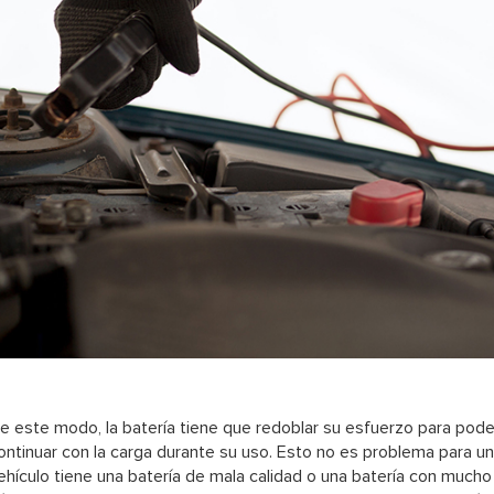
e este modo, la batería tiene que redoblar su esfuerzo para poder 
ontinuar con la carga durante su uso. Esto no es problema para una
ehículo tiene una batería de mala calidad o una batería con much