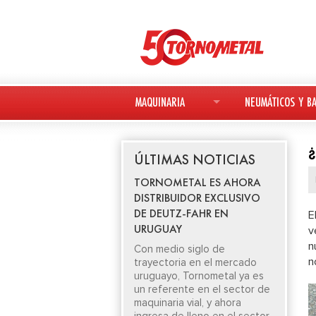
MAQUINARIA
NEUMÁTICOS Y BA
MAQUINARIA NUEVA
NEUMÁTICOS
ÚLTIMAS NOTICIAS
MAQUINARIA USADA
BATERÍAS
TORNOMETAL ES AHORA
DISTRIBUIDOR EXCLUSIVO
DEUTZ-FAHR
DE DEUTZ-FAHR EN
E
URUGUAY
v
AVANT
n
Con medio siglo de
n
trayectoria en el mercado
KESLA
uruguayo, Tornometal ya es
un referente en el sector de
maquinaria vial, y ahora