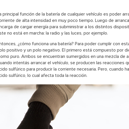
a principal función de la batería de cualquier vehículo es poder ar
orriente de alta intensidad en muy poco tiempo. Luego de arrancar
ncarga de cargar energía para subministrar a los distintos disposi
ste no está en marcha: la radio y las luces, por ejemplo.
ntonces, ¿cómo funciona una batería? Para poder cumplir con esta
olo positivo y un polo negativo. El primero está compuesto por di
lomo puro. Ambos se encuentran sumergidos en una mezcla de agu
uando intentás arrancar el vehículo, se producen las reacciones q
cido sulfúrico para producir la corriente necesaria. Pero, cuando h
cido sulfúrico, lo cual afecta toda la reacción.