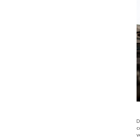
D
c
v