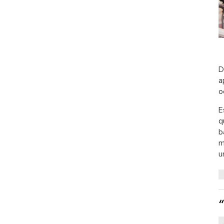
D
a
o
E
q
b
m
u