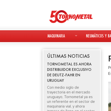
MAQUINARIA
NEUMÁTICOS Y BA
MAQUINARIA NUEVA
NEUMÁTICOS
ÚLTIMAS NOTICIAS
MAQUINARIA USADA
BATERÍAS
TORNOMETAL ES AHORA
P
DISTRIBUIDOR EXCLUSIVO
DEUTZ-FAHR
E
DE DEUTZ-FAHR EN
URUGUAY
AVANT
Con medio siglo de
trayectoria en el mercado
KESLA
uruguayo, Tornometal ya es
un referente en el sector de
maquinaria vial, y ahora