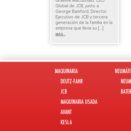
Graeme Macdonald, CEO
Global de JCB, junto a
George Bamford, Director
Ejecutivo de JCB y tercera
generación de la familia en la
empresa que lleva su […]
MÁS...
MAQUINARIA
NEUMÁTI
DEUTZ-FAHR
NEUM
JCB
BATE
MAQUINARIA USADA
AVANT
KESLA