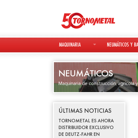
MAQUINARIA
NEUMÁTICOS Y BA
MAQUINARIA NUEVA
NEUMÁTICOS
NEUMÁTICOS
MAQUINARIA USADA
BATERÍAS
Maquinaria de construcción, agrícola y
DEUTZ-FAHR
AVANT
ÚLTIMAS NOTICIAS
KESLA
TORNOMETAL ES AHORA
DISTRIBUIDOR EXCLUSIVO
DE DEUTZ-FAHR EN