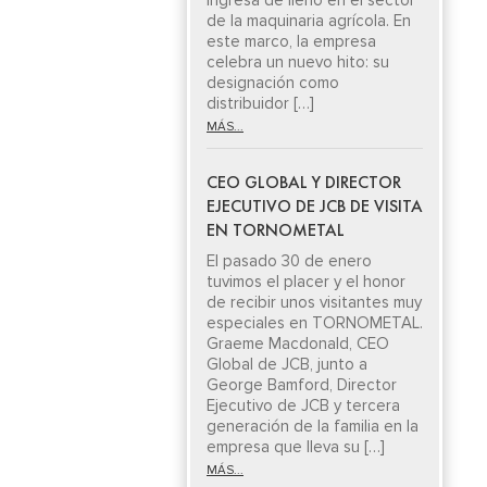
ingresa de lleno en el sector
de la maquinaria agrícola. En
este marco, la empresa
celebra un nuevo hito: su
designación como
distribuidor […]
MÁS...
CEO GLOBAL Y DIRECTOR
EJECUTIVO DE JCB DE VISITA
EN TORNOMETAL
El pasado 30 de enero
tuvimos el placer y el honor
de recibir unos visitantes muy
especiales en TORNOMETAL.
Graeme Macdonald, CEO
Global de JCB, junto a
George Bamford, Director
Ejecutivo de JCB y tercera
generación de la familia en la
empresa que lleva su […]
MÁS...