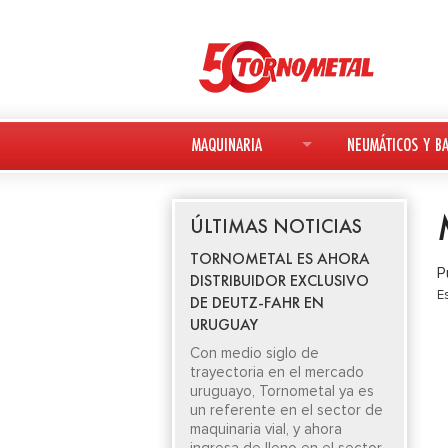
MAQUINARIA
NEUMÁTICOS Y BA
MAQUINARIA NUEVA
NEUMÁTICOS
ÚLTIMAS NOTICIAS
MAQUINARIA USADA
BATERÍAS
TORNOMETAL ES AHORA
P
DISTRIBUIDOR EXCLUSIVO
DEUTZ-FAHR
E
DE DEUTZ-FAHR EN
URUGUAY
AVANT
Con medio siglo de
trayectoria en el mercado
KESLA
uruguayo, Tornometal ya es
un referente en el sector de
maquinaria vial, y ahora