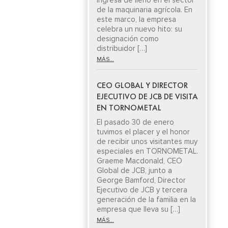
ingresa de lleno en el sector
de la maquinaria agrícola. En
este marco, la empresa
celebra un nuevo hito: su
designación como
distribuidor […]
MÁS...
CEO GLOBAL Y DIRECTOR
EJECUTIVO DE JCB DE VISITA
EN TORNOMETAL
El pasado 30 de enero
tuvimos el placer y el honor
de recibir unos visitantes muy
especiales en TORNOMETAL.
Graeme Macdonald, CEO
Global de JCB, junto a
George Bamford, Director
Ejecutivo de JCB y tercera
generación de la familia en la
empresa que lleva su […]
MÁS...