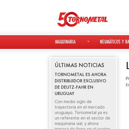
MAQUINARIA
NEUMÁTICOS Y BA
MAQUINARIA NUEVA
NEUMÁTICOS
ÚLTIMAS NOTICIAS
MAQUINARIA USADA
BATERÍAS
TORNOMETAL ES AHORA
P
DISTRIBUIDOR EXCLUSIVO
DEUTZ-FAHR
E
DE DEUTZ-FAHR EN
URUGUAY
AVANT
Con medio siglo de
trayectoria en el mercado
KESLA
uruguayo, Tornometal ya es
un referente en el sector de
maquinaria vial, y ahora