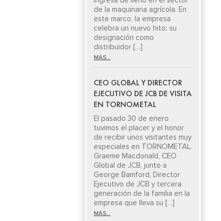
ingresa de lleno en el sector
de la maquinaria agrícola. En
este marco, la empresa
celebra un nuevo hito: su
designación como
distribuidor […]
MÁS...
CEO GLOBAL Y DIRECTOR
EJECUTIVO DE JCB DE VISITA
EN TORNOMETAL
El pasado 30 de enero
tuvimos el placer y el honor
de recibir unos visitantes muy
especiales en TORNOMETAL.
Graeme Macdonald, CEO
Global de JCB, junto a
George Bamford, Director
Ejecutivo de JCB y tercera
generación de la familia en la
empresa que lleva su […]
MÁS...