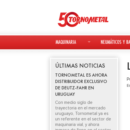
MAQUINARIA
NEUMÁTICOS Y BA
MAQUINARIA NUEVA
NEUMÁTICOS
ÚLTIMAS NOTICIAS
MAQUINARIA USADA
BATERÍAS
TORNOMETAL ES AHORA
P
DISTRIBUIDOR EXCLUSIVO
DEUTZ-FAHR
E
DE DEUTZ-FAHR EN
URUGUAY
AVANT
Con medio siglo de
trayectoria en el mercado
KESLA
uruguayo, Tornometal ya es
un referente en el sector de
maquinaria vial, y ahora