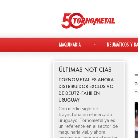
MAQUINARIA
NEUMÁTICOS Y BA
MAQUINARIA NUEVA
NEUMÁTICOS
ÚLTIMAS NOTICIAS
MAQUINARIA USADA
BATERÍAS
TORNOMETAL ES AHORA
P
DISTRIBUIDOR EXCLUSIVO
DEUTZ-FAHR
E
DE DEUTZ-FAHR EN
URUGUAY
AVANT
Con medio siglo de
trayectoria en el mercado
KESLA
uruguayo, Tornometal ya es
un referente en el sector de
maquinaria vial, y ahora